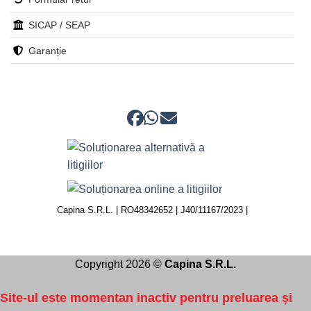
SICAP / SEAP
Garanție
Capina S.R.L. | RO48342652 | J40/11167/2023 |
Copyright 2026 ©
Capina S.R.L.
Site-ul este
momentan inactiv
pentru preluarea și