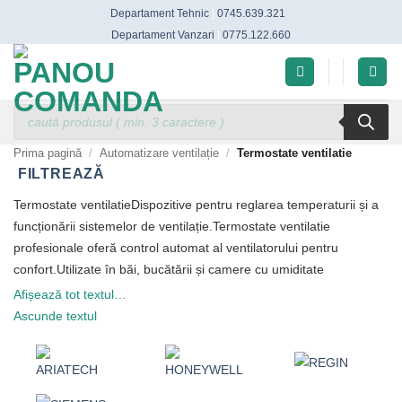
Skip
Departament Tehnic
|
0745.639.321
to
Departament Vanzari
|
0775.122.660
content
Products
search
Prima pagină
/
Automatizare ventilație
/
Termostate ventilatie
FILTREAZĂ
Termostate ventilatieDispozitive pentru reglarea temperaturii și a
funcționării sistemelor de ventilație.Termostate ventilatie
profesionale oferă control automat al ventilatorului pentru
confort.Utilizate în băi, bucătării și camere cu umiditate
ridicată.Selectați termostate ventilatie pentru a activa ventilația
Afișează tot textul…
atunci când este nevoie.Studiați setarea de temperatură/umiditate
Ascunde textul
și întârzierea.Descoperiți gama completă de termostate ventilatie
și componente automatizare ventilatie: toate produsele sunt noi,
cu garanție și suport.