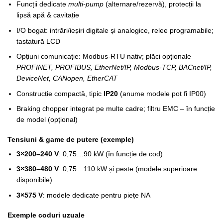
Funcții dedicate
multi-pump
(alternare/rezervă), protecții la
lipsă apă & cavitație
I/O bogat: intrări/ieșiri digitale și analogice, relee programabile;
tastatură LCD
Opțiuni comunicație: Modbus-RTU nativ; plăci opționale
PROFINET, PROFIBUS, EtherNet/IP, Modbus-TCP, BACnet/IP,
DeviceNet, CANopen, EtherCAT
Construcție compactă, tipic
IP20
(anume modele pot fi IP00)
Braking chopper integrat pe multe cadre; filtru EMC – în funcție
de model (opțional)
Tensiuni & game de putere (exemple)
3×200–240 V
: 0,75…90 kW (în funcție de cod)
3×380–480 V
: 0,75…110 kW și peste (modele superioare
disponibile)
3×575 V
: modele dedicate pentru piețe NA
Exemple coduri uzuale