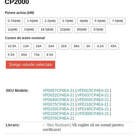
CP2000
Putere activa (kW)
0.75(kW)
1.5(kW)
2.2(kW)
3.7(kW)
4(kW)
5.5(kW)
7.5(kW)
11(kW)
15(kW)
18.5(kW)
22(kW)
30(kW)
37(kW)
Curent de iesire nominal
10.5A
13A
18A
24A
32A
38A
3A
4.2A
45A
5.5A
60A
73A
8.5A
Șterge valorile selectate
SKU Modele:
VFD007CP4EA-21
|
VFD015CP4EA-21
|
VFD022CP4EA-21
|
VFD037CP4EA-21
|
VFD040CP4EA-21
|
VFD055CP4EA-21
|
VFD075CP4EA-21
|
VFD110CP4EA-21
|
VFD150CP4EA-21
|
VFD185CP4EA-21
|
VFD220CP4EA-21
|
VFD300CP4EA-21
|
VFD370CP4EA-21
Livrare:
✅ Stoc fluctuant |
Vă rugăm să ne sunați pentru
verificare!