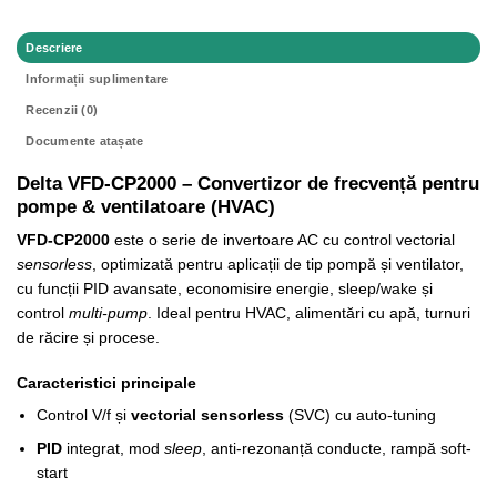
Descriere
Informații suplimentare
Recenzii (0)
Documente atașate
Delta VFD-CP2000 – Convertizor de frecvență pentru
pompe & ventilatoare (HVAC)
VFD-CP2000
este o serie de invertoare AC cu control vectorial
sensorless
, optimizată pentru aplicații de tip pompă și ventilator,
cu funcții PID avansate, economisire energie, sleep/wake și
control
multi-pump
. Ideal pentru HVAC, alimentări cu apă, turnuri
de răcire și procese.
Caracteristici principale
Control V/f și
vectorial sensorless
(SVC) cu auto-tuning
PID
integrat, mod
sleep
, anti-rezonanță conducte, rampă soft-
start