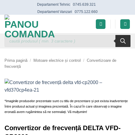
Skip
Departament Tehnic
|
0745.639.321
to
Departament Vanzari
|
0775.122.660
content
Products
search
Prima pagină
/
Motoare electrice și control
/
Convertizoare de
frecvență
*Imaginile produselor prezentate sunt cu titlu de prezentare și pot exista inadvertențe
între produsul actual și imaginea prezentată. În cazul în care observați o imagine
eronată avem rugămintea să ne semnalați. Vă mulțumim!
Convertizor de frecvență DELTA VFD-