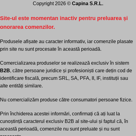
Copyright 2026 ©
Capina S.R.L.
Site-ul este
momentan inactiv
pentru preluarea și
onorarea comenzilor.
Produsele afișate au caracter informativ, iar comenzile plasate
prin site nu sunt procesate în această perioadă.
Comercializarea produselor se realizează exclusiv în sistem
B2B
, către persoane juridice și profesioniști care dețin cod de
identificare fiscală, precum SRL, SA, PFA, II, IF, instituții sau
alte entități similare.
Nu comercializăm produse către consumatori persoane fizice.
Prin închiderea acestei informări, confirmați că ați luat la
cunoștință caracterul exclusiv B2B al site-ului și faptul că, în
această perioadă, comenzile nu sunt preluate și nu sunt