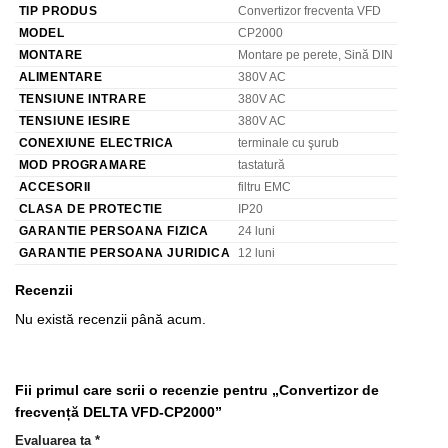
TIP PRODUS
Convertizor frecventa VFD
MODEL
CP2000
MONTARE
Montare pe perete, Sină DIN
ALIMENTARE
380V AC
TENSIUNE INTRARE
380V AC
TENSIUNE IESIRE
380V AC
CONEXIUNE ELECTRICA
terminale cu şurub
MOD PROGRAMARE
tastatură
ACCESORII
filtru EMC
CLASA DE PROTECTIE
IP20
GARANTIE PERSOANA FIZICA
24 luni
GARANTIE PERSOANA JURIDICA
12 luni
Recenzii
Nu există recenzii până acum.
Fii primul care scrii o recenzie pentru „Convertizor de
frecvență DELTA VFD-CP2000”
Evaluarea ta
*